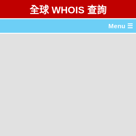
全球 WHOIS 查詢
Menu ☰
關於 全球 WHOIS 查詢
gTLD & ccTLD 列表
工具
English
简体中文