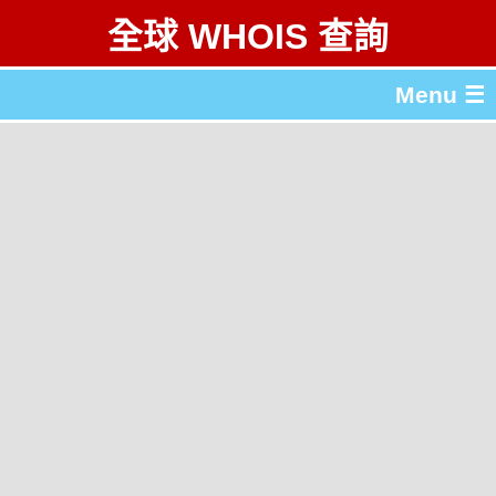
全球 WHOIS 查詢
Menu ☰
關於 全球 WHOIS 查詢
gTLD & ccTLD 列表
工具
English
简体中文