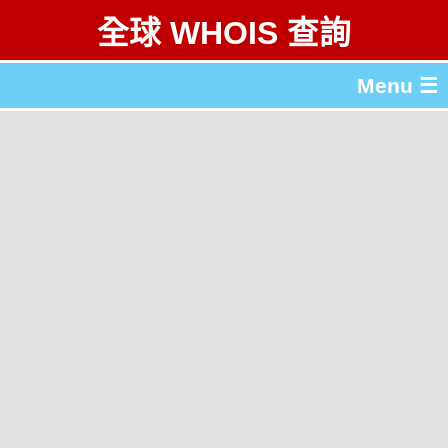
全球 WHOIS 查詢
Menu ☰
關於 全球 WHOIS 查詢
gTLD & ccTLD 列表
工具
English
简体中文