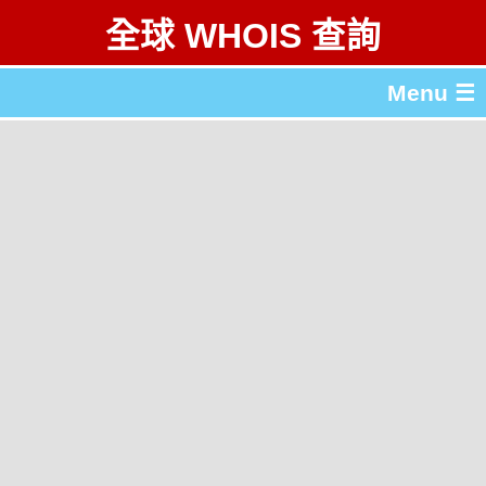
全球 WHOIS 查詢
Menu ☰
關於 全球 WHOIS 查詢
gTLD & ccTLD 列表
工具
English
简体中文