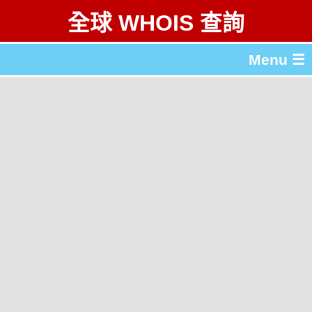
全球 WHOIS 查詢
Menu ☰
關於 全球 WHOIS 查詢
gTLD & ccTLD 列表
工具
English
简体中文