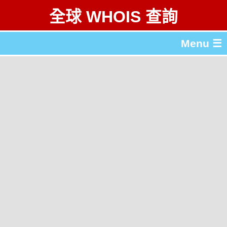
全球 WHOIS 查詢
Menu ☰
關於 全球 WHOIS 查詢
gTLD & ccTLD 列表
工具
English
简体中文