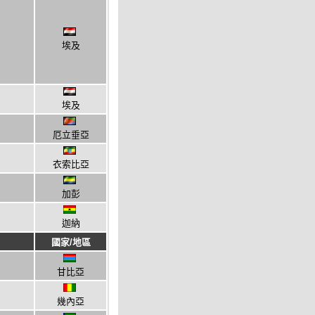
埃及
埃及
厄立垂亞
衣索比亞
加彭
迦納
國家/地區
甘比亞
幾內亞