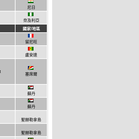
尼日
奈及利亞
國家/地區
留尼旺
盧安達
t
塞席爾
蘇丹
蘇丹
聖赫勒拿島
聖赫勒拿島