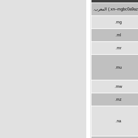
.المغرب (.xn--mgbc0a9a
.mg
.ml
.mr
.mu
.mw
.mz
.na