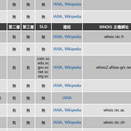
IANA
,
Wikipedia
無
無
無
IANA
,
Wikipedia
無
無
無
SLD
第二層
第三層
連結
WHOIS 主機網址
IANA
,
Wikipedia
whois.nic.fr
有
無
無
IANA
,
Wikipedia
無
無
無
com.sc
edu.sc
gov.sc
IANA
,
Wikipedia
whois2.afilias-grs.ne
有
有
net.sc
org.sc
IANA
,
Wikipedia
無
無
無
)
IANA
有
無
無
IANA
,
Wikipedia
whois.nic.ac
有
無
無
IANA
,
Wikipedia
whois.nic.sh
有
無
無