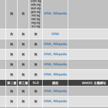
com.eg
edu.eg
eun.eg
gov.eg
IANA
,
Wikipedia
無
有
mil.eg
net.eg
org.eg
sci.eg
IANA
有
無
無
IANA
,
Wikipedia
無
無
無
IANA
,
Wikipedia
無
無
無
IANA
,
Wikipedia
無
無
無
IANA
,
Wikipedia
無
無
無
SLD
第二層
第三層
連結
WHOIS 主機網址
IANA
,
Wikipedia
無
無
無
IANA
,
Wikipedia
無
無
無