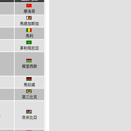
摩洛哥
馬達加斯加
馬利
茅利塔尼亞
模里西斯
馬拉威
莫三比克
a
奈米比亞