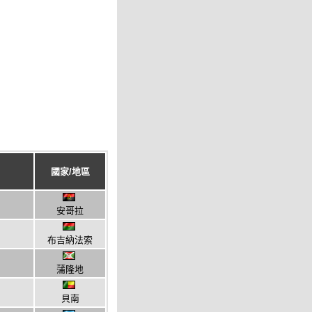
國家/地區
安哥拉
布吉納法索
蒲隆地
貝南