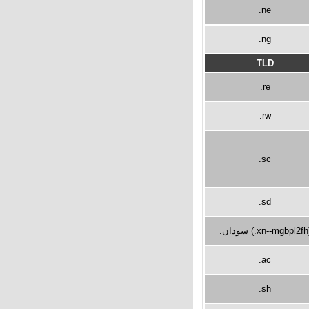
.ne
.ng
TLD
.re
.rw
.sc
.sd
.سودان (.xn--mgbpl2fh
.ac
.sh