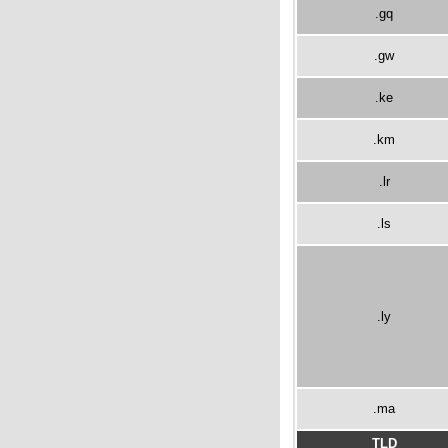
.gq
.gw
.ke
.km
.lr
.ls
.ly
.ma
TLD