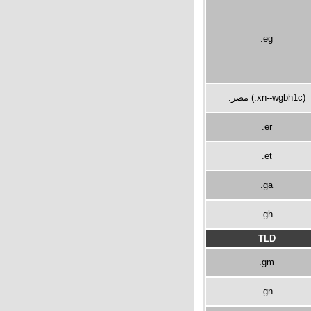
.eg
.مصر (.xn--wgbh1c)
.er
.et
.ga
.gh
TLD
.gm
.gn