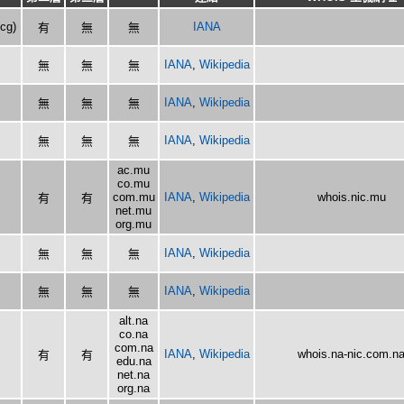
zcg)
IANA
有
無
無
IANA
,
Wikipedia
無
無
無
IANA
,
Wikipedia
無
無
無
IANA
,
Wikipedia
無
無
無
ac.mu
co.mu
com.mu
IANA
,
Wikipedia
whois.nic.mu
有
有
net.mu
org.mu
IANA
,
Wikipedia
無
無
無
IANA
,
Wikipedia
無
無
無
alt.na
co.na
com.na
IANA
,
Wikipedia
whois.na-nic.com.n
有
有
edu.na
net.na
org.na