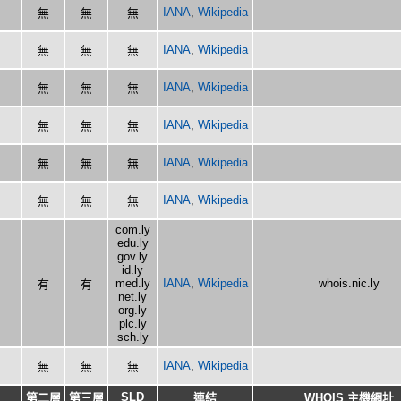
IANA
,
Wikipedia
無
無
無
IANA
,
Wikipedia
無
無
無
IANA
,
Wikipedia
無
無
無
IANA
,
Wikipedia
無
無
無
IANA
,
Wikipedia
無
無
無
IANA
,
Wikipedia
無
無
無
com.ly
edu.ly
gov.ly
id.ly
med.ly
IANA
,
Wikipedia
whois.nic.ly
有
有
net.ly
org.ly
plc.ly
sch.ly
IANA
,
Wikipedia
無
無
無
SLD
第二層
第三層
連結
WHOIS 主機網址