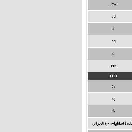
.bw
.cd
.cf
.cg
.ci
.cm
TLD
.cv
.dj
.dz
.الجزائر (.xn--lgbbat1ad