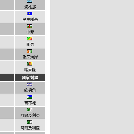
波札那
民主剛果
中非
剛果
象牙海岸
喀麥隆
國家/地區
維德角
吉布地
阿爾及利亞
阿爾及利亞