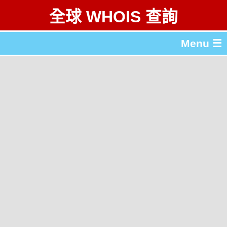
全球 WHOIS 查詢
Menu ☰
關於 全球 WHOIS 查詢
gTLD & ccTLD 列表
工具
English
简体中文