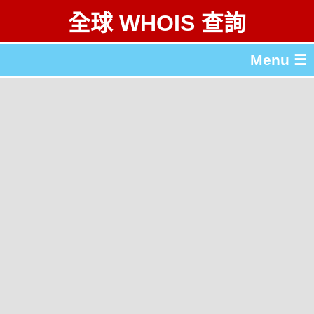
全球 WHOIS 查詢
Menu ☰
關於 全球 WHOIS 查詢
gTLD & ccTLD 列表
工具
English
简体中文