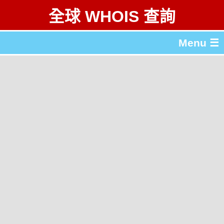
全球 WHOIS 查詢
Menu ☰
關於 全球 WHOIS 查詢
gTLD & ccTLD 列表
工具
English
简体中文