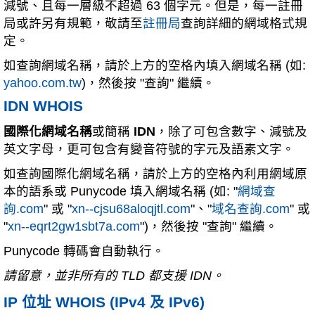
減號、且每一層級不超過 63 個字元。但是，每一註冊
局或許另有規範，敬請至
註冊局
查詢詳細的網域格式規
定。
如查詢網域名稱，請於上方的空格內填入網域名稱 (如:
yahoo.com.tw
)，然後按 "查詢" 繼續。
IDN WHOIS
國際化網域名稱
或簡稱
IDN
，除了可包含數字、減號及
英文字母，更可包含有變音符號的字元及語素文字。
如查詢國際化網域名稱，請於上方的空格內利用網域原
本的語系或 Punycode 填入網域名稱 (如: "
網域查
詢.com
" 或 "
xn--cjsu68aloqjtl.com
"、"
域名查詢.com
" 或
"
xn--eqrt2gw1sbt7a.com
")，然後按 "查詢" 繼續。
Punycode 轉碼會自動執行。
請留意，並非所有的 TLD 都支援 IDN。
IP 位址 WHOIS (IPv4 及 IPv6)