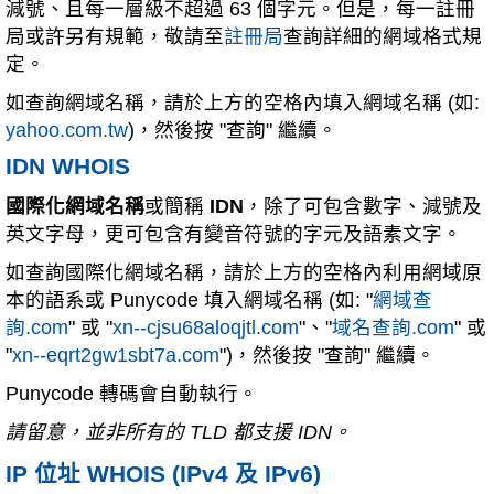
減號、且每一層級不超過 63 個字元。但是，每一註冊
局或許另有規範，敬請至
註冊局
查詢詳細的網域格式規
定。
如查詢網域名稱，請於上方的空格內填入網域名稱 (如:
yahoo.com.tw
)，然後按 "查詢" 繼續。
IDN WHOIS
國際化網域名稱
或簡稱
IDN
，除了可包含數字、減號及
英文字母，更可包含有變音符號的字元及語素文字。
如查詢國際化網域名稱，請於上方的空格內利用網域原
本的語系或 Punycode 填入網域名稱 (如: "
網域查
詢.com
" 或 "
xn--cjsu68aloqjtl.com
"、"
域名查詢.com
" 或
"
xn--eqrt2gw1sbt7a.com
")，然後按 "查詢" 繼續。
Punycode 轉碼會自動執行。
請留意，並非所有的 TLD 都支援 IDN。
IP 位址 WHOIS (IPv4 及 IPv6)