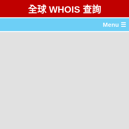
全球 WHOIS 查詢
Menu ☰
關於 全球 WHOIS 查詢
gTLD & ccTLD 列表
工具
English
简体中文