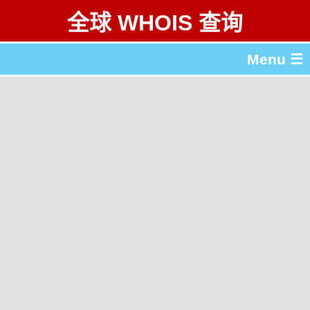
全球 WHOIS 查询
Menu ☰
关于 全球 WHOIS 查询
gTLD & ccTLD 列表
工具
English
繁體中文