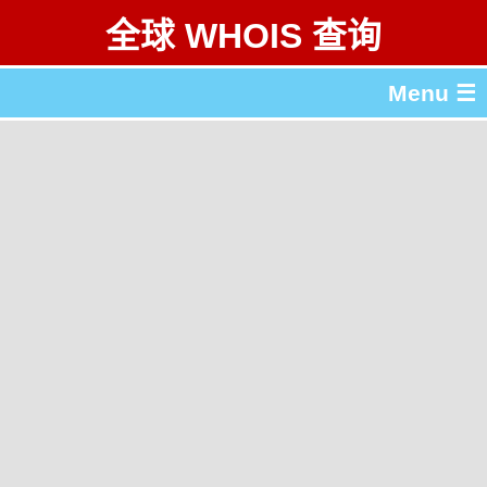
全球 WHOIS 查询
Menu ☰
关于 全球 WHOIS 查询
gTLD & ccTLD 列表
工具
English
繁體中文