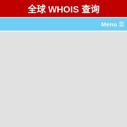
全球 WHOIS 查询
Menu ☰
关于 全球 WHOIS 查询
gTLD & ccTLD 列表
工具
English
繁體中文