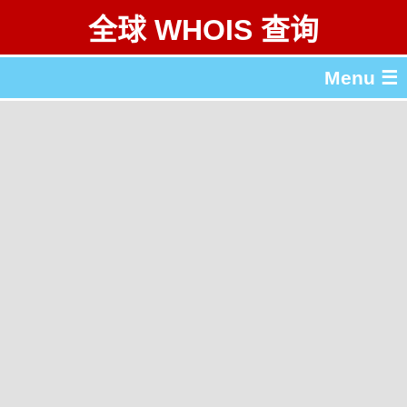
全球 WHOIS 查询
Menu ☰
关于 全球 WHOIS 查询
gTLD & ccTLD 列表
工具
English
繁體中文