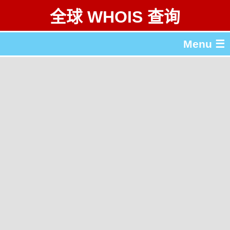
全球 WHOIS 查询
Menu ☰
关于 全球 WHOIS 查询
gTLD & ccTLD 列表
工具
English
繁體中文