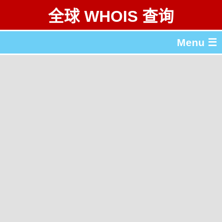
全球 WHOIS 查询
Menu ☰
关于 全球 WHOIS 查询
gTLD & ccTLD 列表
工具
English
繁體中文