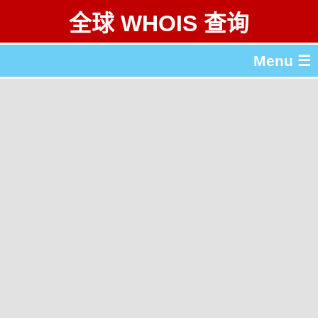
全球 WHOIS 查询
Menu ☰
关于 全球 WHOIS 查询
gTLD & ccTLD 列表
工具
English
繁體中文