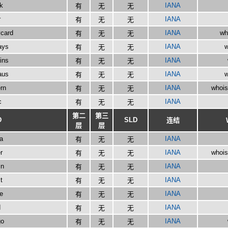
k
IANA
有
无
无
r
IANA
有
无
无
ycard
IANA
wh
有
无
无
ays
IANA
w
有
无
无
ins
IANA
有
无
无
aus
IANA
w
有
无
无
rn
IANA
whois
有
无
无
c
IANA
有
无
无
第二
第三
D
SLD
连结
层
层
a
IANA
有
无
无
r
IANA
whois
有
无
无
in
IANA
有
无
无
t
IANA
有
无
无
le
IANA
有
无
无
d
IANA
有
无
无
go
IANA
有
无
无