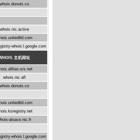
whois.donuts.co
whois.nic.active
hois.unitedtld.com
gistry-whois.l.google.com
WHOIS 主机网址
ois.afilias-srs.net
whois.nic.afl
whois.donuts.co
hois.unitedtld.com
ois.ksregistry.net
hois-alsace.nic.fr
gistry-whois.l.google.com