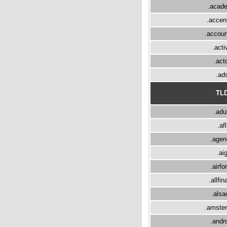
.acad
.accen
.accoun
.acti
.act
.ad
TL
.adu
.afl
.agen
.ai
.airfo
.allfi
.alsa
.amste
.andr