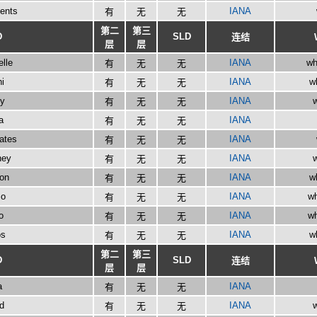
ents
IANA
有
无
无
第二
第三
D
SLD
连结
层
层
elle
IANA
wh
有
无
无
hi
IANA
wh
有
无
无
y
IANA
w
有
无
无
a
IANA
有
无
无
ates
IANA
有
无
无
ney
IANA
w
有
无
无
ion
IANA
w
有
无
无
io
IANA
wh
有
无
无
o
IANA
wh
有
无
无
os
IANA
wh
有
无
无
第二
第三
D
SLD
连结
层
层
a
IANA
有
无
无
d
IANA
w
有
无
无