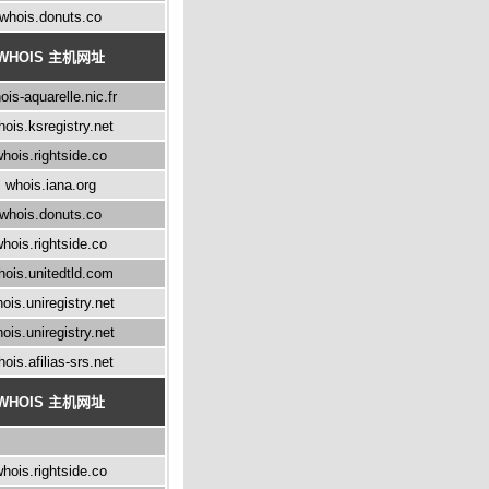
whois.donuts.co
WHOIS 主机网址
ois-aquarelle.nic.fr
ois.ksregistry.net
hois.rightside.co
whois.iana.org
whois.donuts.co
hois.rightside.co
hois.unitedtld.com
ois.uniregistry.net
ois.uniregistry.net
ois.afilias-srs.net
WHOIS 主机网址
hois.rightside.co