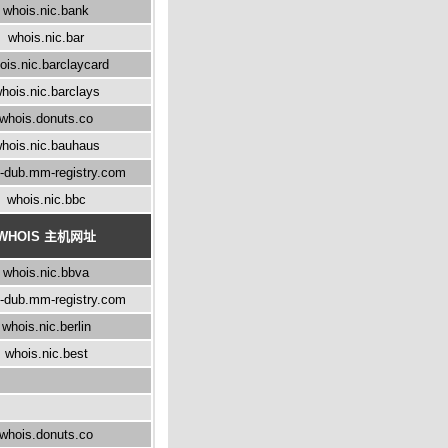
whois.nic.bank
whois.nic.bar
ois.nic.barclaycard
hois.nic.barclays
whois.donuts.co
hois.nic.bauhaus
-dub.mm-registry.com
whois.nic.bbc
WHOIS 主机网址
whois.nic.bbva
-dub.mm-registry.com
whois.nic.berlin
whois.nic.best
whois.donuts.co