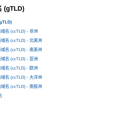
(gTLD)
TLD)
 (ccTLD) - 非洲
 (ccTLD) - 北美洲
 (ccTLD) - 南美洲
 (ccTLD) - 亚洲
 (ccTLD) - 欧洲
 (ccTLD) - 大洋洲
 (ccTLD) - 南极洲
名