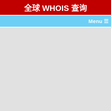
全球 WHOIS 查询
Menu ☰
关于 全球 WHOIS 查询
gTLD & ccTLD 列表
工具
English
繁體中文