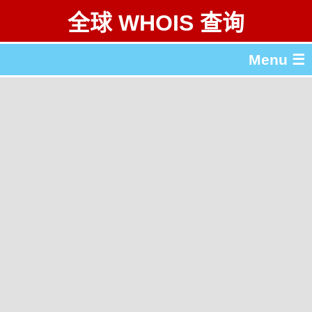
全球 WHOIS 查询
Menu ☰
关于 全球 WHOIS 查询
gTLD & ccTLD 列表
工具
English
繁體中文