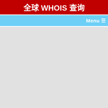
全球 WHOIS 查询
Menu ☰
关于 全球 WHOIS 查询
gTLD & ccTLD 列表
工具
English
繁體中文