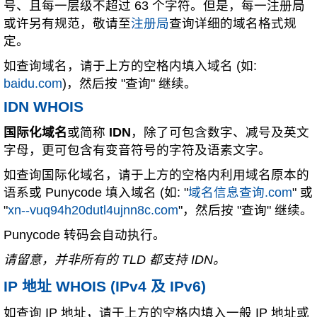
号、且每一层级不超过 63 个字符。但是，每一注册局
或许另有规范，敬请至
注册局
查询详细的域名格式规
定。
如查询域名，请于上方的空格内填入域名 (如:
baidu.com
)，然后按 "查询" 继续。
IDN WHOIS
国际化域名
或简称
IDN
，除了可包含数字、减号及英文
字母，更可包含有变音符号的字符及语素文字。
如查询国际化域名，请于上方的空格内利用域名原本的
语系或 Punycode 填入域名 (如: "
域名信息查询.com
" 或
"
xn--vuq94h20dutl4ujnn8c.com
"，然后按 "查询" 继续。
Punycode 转码会自动执行。
请留意，并非所有的 TLD 都支持 IDN。
IP 地址 WHOIS (IPv4 及 IPv6)
如查询 IP 地址，请于上方的空格内填入一般 IP 地址或