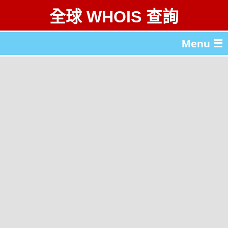
全球 WHOIS 查詢
Menu ☰
關於 全球 WHOIS 查詢
gTLD & ccTLD 列表
工具
English
简体中文