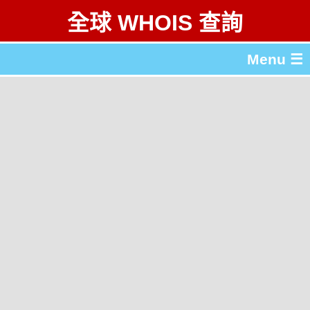
全球 WHOIS 查詢
Menu ☰
關於 全球 WHOIS 查詢
gTLD & ccTLD 列表
工具
English
简体中文