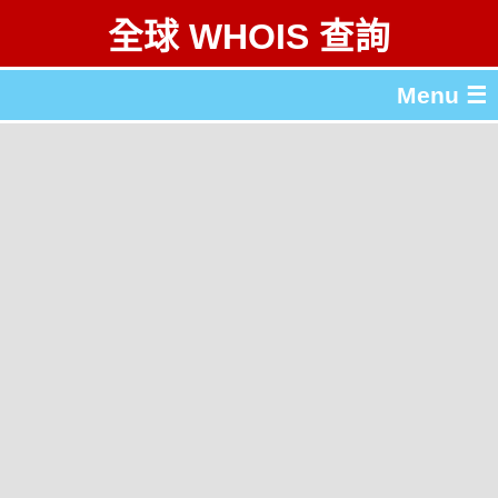
全球 WHOIS 查詢
Menu ☰
關於 全球 WHOIS 查詢
gTLD & ccTLD 列表
工具
English
简体中文