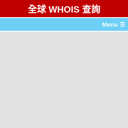
全球 WHOIS 查詢
Menu ☰
關於 全球 WHOIS 查詢
gTLD & ccTLD 列表
工具
English
简体中文