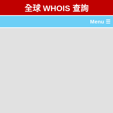
全球 WHOIS 查詢
Menu ☰
關於 全球 WHOIS 查詢
gTLD & ccTLD 列表
工具
English
简体中文