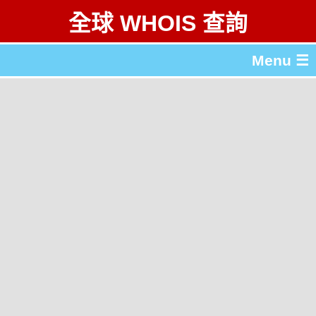
全球 WHOIS 查詢
Menu ☰
關於 全球 WHOIS 查詢
gTLD & ccTLD 列表
工具
English
简体中文