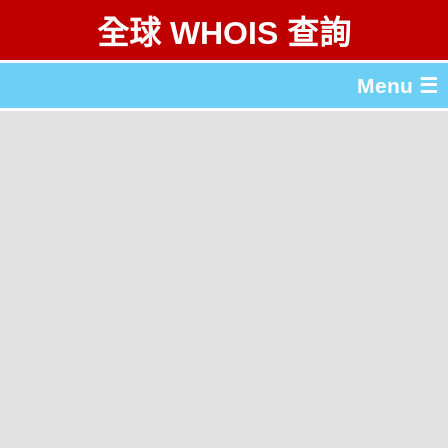
全球 WHOIS 查詢
Menu ☰
關於 全球 WHOIS 查詢
gTLD & ccTLD 列表
工具
English
简体中文