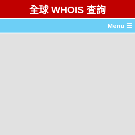
全球 WHOIS 查詢
Menu ☰
關於 全球 WHOIS 查詢
gTLD & ccTLD 列表
工具
English
简体中文