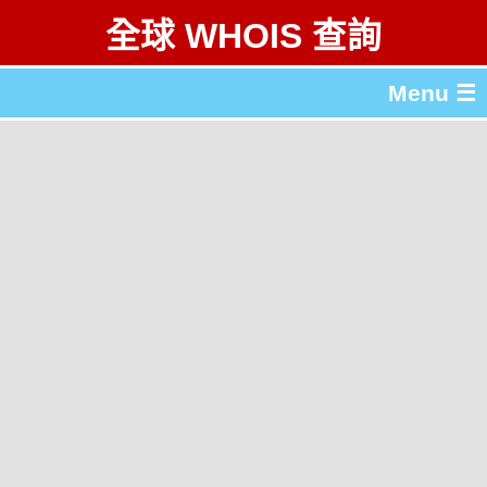
全球 WHOIS 查詢
Menu ☰
關於 全球 WHOIS 查詢
gTLD & ccTLD 列表
工具
English
简体中文