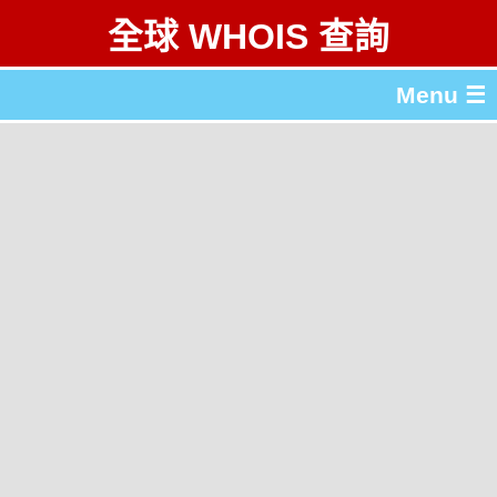
全球 WHOIS 查詢
Menu ☰
關於 全球 WHOIS 查詢
gTLD & ccTLD 列表
工具
English
简体中文