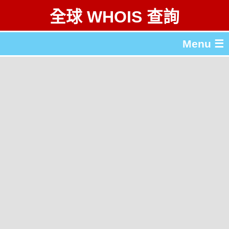
全球 WHOIS 查詢
Menu ☰
關於 全球 WHOIS 查詢
gTLD & ccTLD 列表
工具
English
简体中文