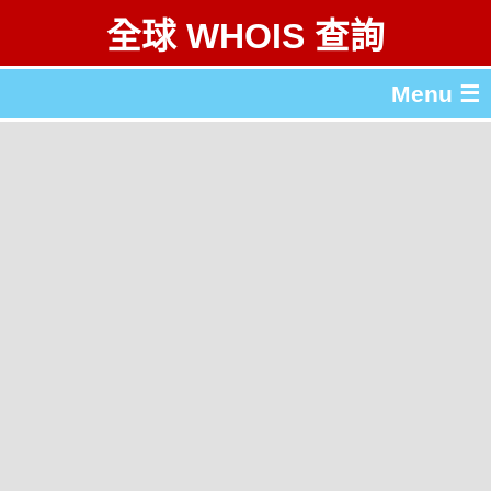
全球 WHOIS 查詢
Menu ☰
關於 全球 WHOIS 查詢
gTLD & ccTLD 列表
工具
English
简体中文