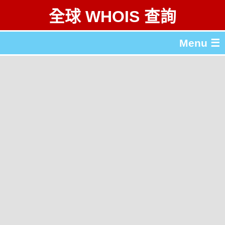
全球 WHOIS 查詢
Menu ☰
關於 全球 WHOIS 查詢
gTLD & ccTLD 列表
工具
English
简体中文