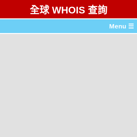
全球 WHOIS 查詢
Menu ☰
關於 全球 WHOIS 查詢
gTLD & ccTLD 列表
工具
English
简体中文