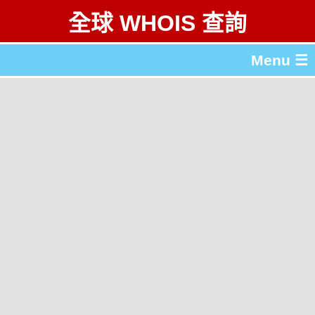
全球 WHOIS 查詢
Menu ☰
關於 全球 WHOIS 查詢
gTLD & ccTLD 列表
工具
English
简体中文