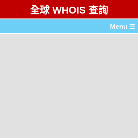
全球 WHOIS 查詢
Menu ☰
關於 全球 WHOIS 查詢
gTLD & ccTLD 列表
工具
English
简体中文