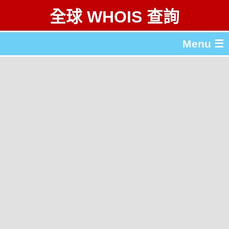
全球 WHOIS 查詢
Menu ☰
關於 全球 WHOIS 查詢
gTLD & ccTLD 列表
工具
English
简体中文