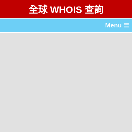
全球 WHOIS 查詢
Menu ☰
關於 全球 WHOIS 查詢
gTLD & ccTLD 列表
工具
English
简体中文