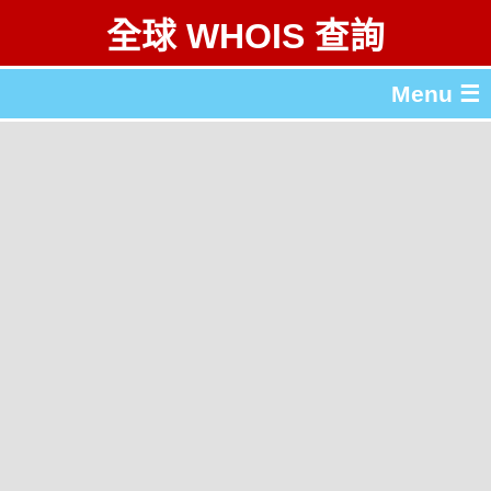
全球 WHOIS 查詢
Menu ☰
關於 全球 WHOIS 查詢
gTLD & ccTLD 列表
工具
English
简体中文