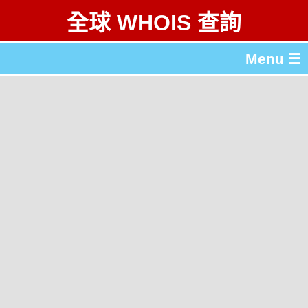
全球 WHOIS 查詢
Menu ☰
關於 全球 WHOIS 查詢
gTLD & ccTLD 列表
工具
English
简体中文