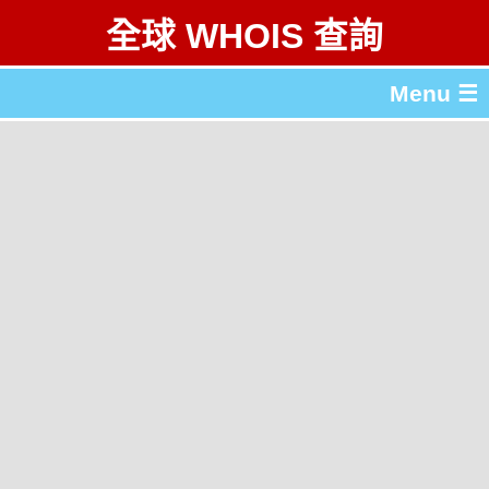
全球 WHOIS 查詢
Menu ☰
關於 全球 WHOIS 查詢
gTLD & ccTLD 列表
工具
English
简体中文