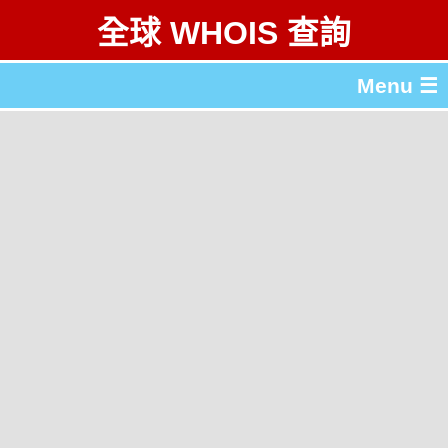
全球 WHOIS 查詢
Menu ☰
關於 全球 WHOIS 查詢
gTLD & ccTLD 列表
工具
English
简体中文