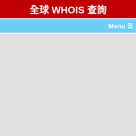
全球 WHOIS 查詢
Menu ☰
關於 全球 WHOIS 查詢
gTLD & ccTLD 列表
工具
English
简体中文