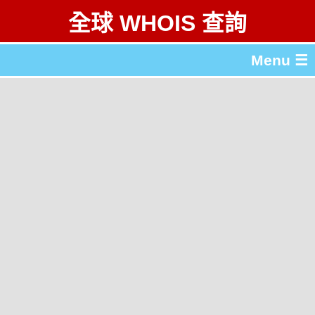
全球 WHOIS 查詢
Menu ☰
關於 全球 WHOIS 查詢
gTLD & ccTLD 列表
工具
English
简体中文