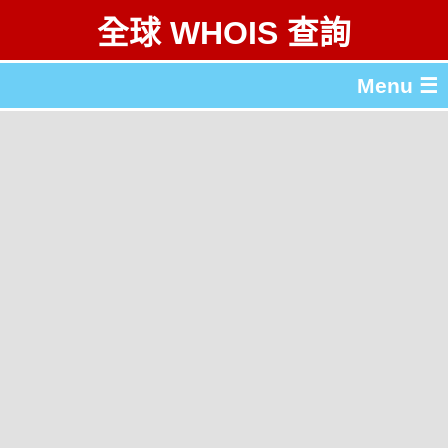
全球 WHOIS 查詢
Menu ☰
關於 全球 WHOIS 查詢
gTLD & ccTLD 列表
工具
English
简体中文