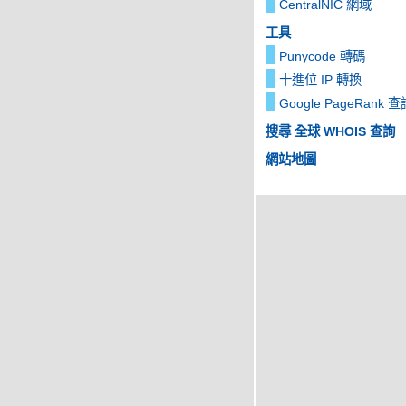
CentralNIC 網域
工具
Punycode 轉碼
十進位 IP 轉換
Google PageRank 查
搜尋 全球 WHOIS 查詢
網站地圖