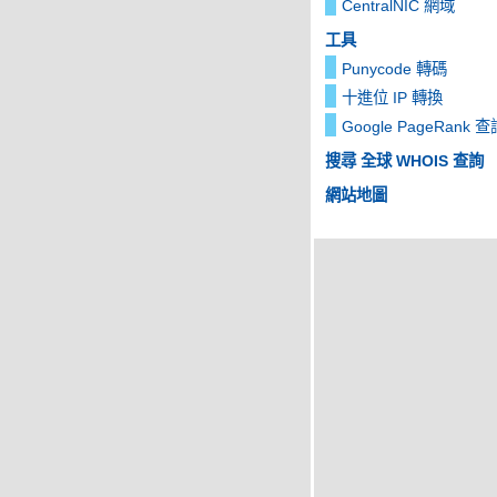
CentralNIC 網域
工具
Punycode 轉碼
十進位 IP 轉換
Google PageRank 查
搜尋 全球 WHOIS 查詢
網站地圖