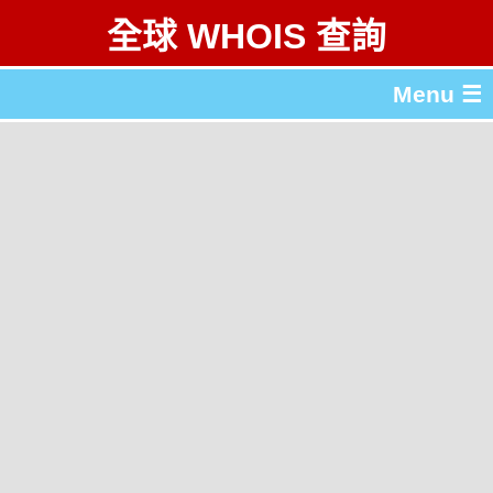
全球 WHOIS 查詢
Menu ☰
關於 全球 WHOIS 查詢
gTLD & ccTLD 列表
工具
English
简体中文